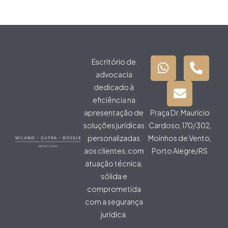
Escritório de
advocacia
dedicado à
eficiência na
apresentação de
Praça Dr. Maurício
soluções jurídicas
Cardoso, 170/302,
personalizadas
Moinhos de Vento,
aos clientes, com
Porto Alegre/RS
atuação técnica,
sólida e
comprometida
com a segurança
jurídica.