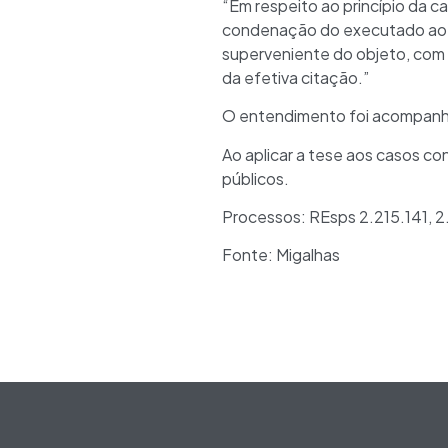
“Em respeito ao princípio da ca
condenação do executado ao p
superveniente do objeto, com 
da efetiva citação.”
O entendimento foi acompanha
Ao aplicar a tese aos casos co
públicos.
Processos: REsps 2.215.141, 2
Fonte: Migalhas