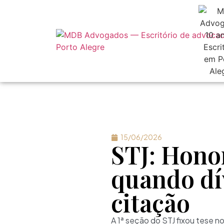
15/06/2026
STJ: Hono
quando dív
citação
A 1ª seção do STJ fixou tese 