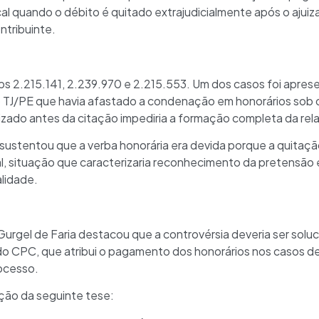
al quando o débito é quitado extrajudicialmente após o ajui
ntribuinte.
s 2.215.141, 2.239.970 e 2.215.553. Um dos casos foi apres
 TJ/PE que havia afastado a condenação em honorários sob
izado antes da citação impediria a formação completa da rel
o sustentou que a verba honorária era devida porque a quita
, situação que caracterizaria reconhecimento da pretensão ex
alidade.
Gurgel de Faria destacou que a controvérsia deveria ser soluci
, do CPC, que atribui o pagamento dos honorários nos casos d
ocesso.
ação da seguinte tese: