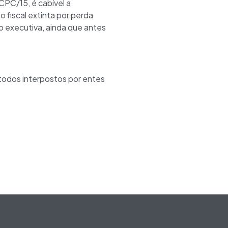
 CPC/15, é cabível a
fiscal extinta por perda
o executiva, ainda que antes
 todos interpostos por entes