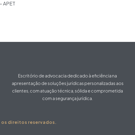
 – APET
Escritório de advocacia dedicado à eficiência na
apresentação de soluções jurídicas personalizadas aos
clientes, com atuação técnica, sólida e comprometida
com a segurança jurídica.
s direitos reservados.