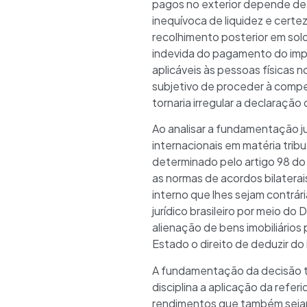
pagos no exterior depende de a
inequívoca de liquidez e cert
recolhimento posterior em sol
indevida do pagamento do imp
aplicáveis às pessoas físicas n
subjetivo de proceder à compe
tornaria irregular a declaração
Ao analisar a fundamentação j
internacionais em matéria trib
determinado pelo artigo 98 do 
as normas de acordos bilaterai
interno que lhes sejam contrá
jurídico brasileiro por meio d
alienação de bens imobiliário
Estado o direito de deduzir do
A fundamentação da decisão t
disciplina a aplicação da refe
rendimentos que também sejam t