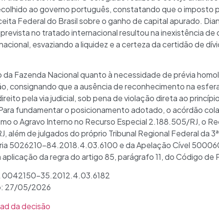
 recolhido ao governo português, constatando que o imposto 
eceita Federal do Brasil sobre o ganho de capital apurado. Dia
revista no tratado internacional resultou na inexistência de 
o nacional, esvaziando a liquidez e a certeza da certidão de dí
o da Fazenda Nacional quanto à necessidade de prévia homol
 consignando que a ausência de reconhecimento na esfera 
eito pela via judicial, sob pena de violação direta ao princípi
o. Para fundamentar o posicionamento adotado, o acórdão co
como o Agravo Interno no Recurso Especial 2.188.505/RJ, o R
J, além de julgados do próprio Tribunal Regional Federal da 3
ia 5026210-84.2018.4.03.6100 e da Apelação Cível 50006
 aplicação da regra do artigo 85, parágrafo 11, do Código de P
 0042150-35.2012.4.03.6182
o: 27/05/2026
ad da decisão