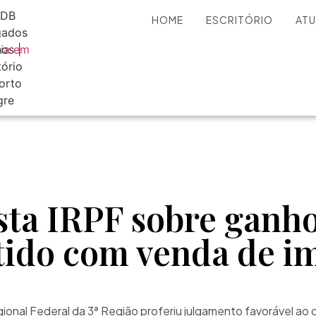
HOME
ESCRITÓRIO
AT
sta IRPF sobre ganh
btido com venda de i
ional Federal da 3ª Região proferiu julgamento favorável ao 