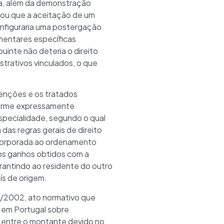
ria, além da demonstração
tou que a aceitação de um
onfiguraria uma postergação
entares específicas
buinte não deteria o direito
trativos vinculados, o que
venções e os tratados
nforme expressamente
especialidade, segundo o qual
das regras gerais de direito
ncorporada ao ordenamento
 os ganhos obtidos com a
rantindo ao residente do outro
ís de origem.
8/2002, ato normativo que
o em Portugal sobre
o entre o montante devido no