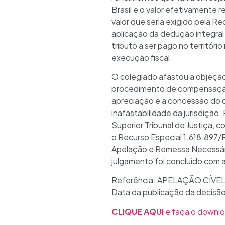
Brasil e o valor efetivamente
valor que seria exigido pela R
aplicação da dedução integral p
tributo a ser pago no territóri
execução fiscal.
O colegiado afastou a objeçã
procedimento de compensação,
apreciação e a concessão do dir
inafastabilidade da jurisdiçã
Superior Tribunal de Justiça, 
o Recurso Especial 1.618.897/R
Apelação e Remessa Necessár
julgamento foi concluído com a
Referência: APELAÇÃO CÍVEL
Data da publicação da decisã
CLIQUE AQUI
e faça o downlo