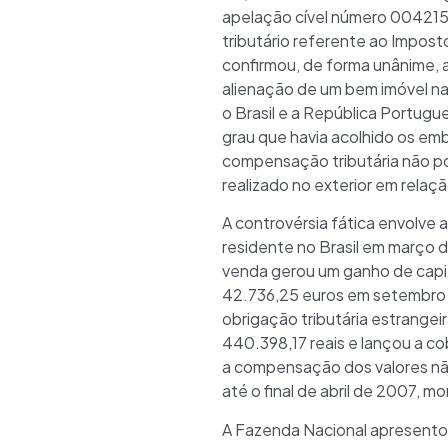
apelação cível número 004215
tributário referente ao Impost
confirmou, de forma unânime, 
alienação de um bem imóvel na
o Brasil e a República Portugue
grau que havia acolhido os emb
compensação tributária não po
realizado no exterior em relaç
A controvérsia fática envolve 
residente no Brasil em março 
venda gerou um ganho de capita
42.736,25 euros em setembro 
obrigação tributária estrangei
440.398,17 reais e lançou a 
a compensação dos valores não 
até o final de abril de 2007, 
A Fazenda Nacional apresento