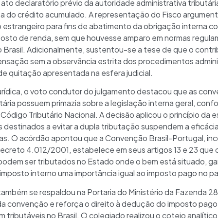
to declaratório prévio da autoridade administrativa tributá
eza do crédito acumulado. A representação do Fisco argumen
o estrangeiro para fins de abatimento da obrigação interna c
osto de renda, sem que houvesse amparo em normas regulam
o Brasil. Adicionalmente, sustentou-se a tese de que o contri
nsação sem a observância estrita dos procedimentos adminis
 de quitação apresentada na esfera judicial.
urídica, o voto condutor do julgamento destacou que as con
utária possuem primazia sobre a legislação interna geral, co
Código Tributário Nacional. A decisão aplicou o princípio da 
s destinados a evitar a dupla tributação suspendem a eficácia 
rias. O acórdão apontou que a Convenção Brasil-Portugal, i
o Decreto 4.012/2001, estabelece em seus artigos 13 e 23 que
s podem ser tributados no Estado onde o bem está situado, ga
 imposto interno uma importância igual ao imposto pago no pa
ambém se respaldou na Portaria do Ministério da Fazenda 2
rida convenção e reforça o direito à dedução do imposto pag
ributáveis no Brasil. O colegiado realizou o cotejo analític