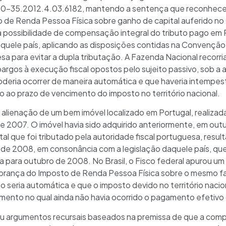
0-35.2012.4.03.6182, mantendo a sentença que reconheceu a
o de Renda Pessoa Física sobre ganho de capital auferido no 
a possibilidade de compensação integral do tributo pago em
quele país, aplicando as disposições contidas na Convenção 
sa para evitar a dupla tributação. A Fazenda Nacional recorri
argos à execução fiscal opostos pelo sujeito passivo, sob a
deria ocorrer de maneira automática e que haveria intempes
ão ao prazo de vencimento do imposto no território nacional.
a alienação de um bem imóvel localizado em Portugal, realizad
de 2007. O imóvel havia sido adquirido anteriormente, em ou
l que foi tributado pela autoridade fiscal portuguesa, resu
de 2008, em consonância com a legislação daquele país, que
ra para outubro de 2008. No Brasil, o Fisco federal apurou um
cobrança do Imposto de Renda Pessoa Física sobre o mesmo f
seria automática e que o imposto devido no território nacion
momento no qual ainda não havia ocorrido o pagamento efetivo
u argumentos recursais baseados na premissa de que a compe