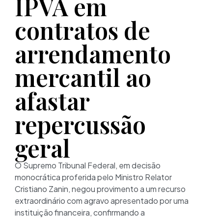
IPVA em
contratos de
arrendamento
mercantil ao
afastar
repercussão
geral
O Supremo Tribunal Federal, em decisão
monocrática proferida pelo Ministro Relator
Cristiano Zanin, negou provimento a um recurso
extraordinário com agravo apresentado por uma
instituição financeira, confirmando a