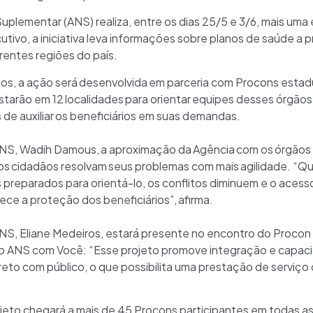
uplementar (ANS) realiza, entre os dias 25/5 e 3/6, mais um
tivo, a iniciativa leva informações sobre planos de saúde a p
entes regiões do país.
os, a ação será desenvolvida em parceria com Procons estadu
tarão em 12 localidades para orientar equipes desses órgãos 
 de auxiliar os beneficiários em suas demandas.
 ANS, Wadih Damous, a aproximação da Agência com os órgãos
 os cidadãos resolvam seus problemas com mais agilidade. 
s preparados para orientá-lo, os conflitos diminuem e o aces
ece a proteção dos beneficiários”, afirma.
ANS, Eliane Medeiros, estará presente no encontro do Procon Mu
o ANS com Você: “Esse projeto promove integração e capaci
eto com público, o que possibilita uma prestação de serviço 
eto chegará a mais de 45 Procons participantes em todas as r