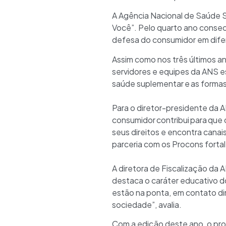
A Agência Nacional de Saúde S
Você”. Pelo quarto ano consecu
defesa do consumidor em difer
Assim como nos três últimos an
servidores e equipes da ANS es
saúde suplementar e as formas
Para o diretor-presidente da
consumidor contribui para que
seus direitos e encontra canai
parceria com os Procons fortal
A diretora de Fiscalização da 
destaca o caráter educativo d
estão na ponta, em contato dir
sociedade”, avalia.
Com a edição deste ano, o proj