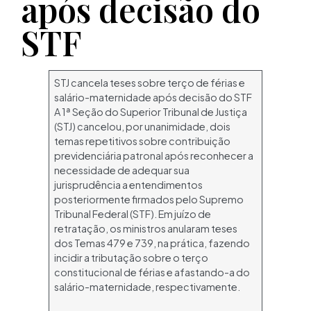
após decisão do
STF
STJ cancela teses sobre terço de férias e
salário-maternidade após decisão do STF
A 1ª Seção do Superior Tribunal de Justiça
(STJ) cancelou, por unanimidade, dois
temas repetitivos sobre contribuição
previdenciária patronal após reconhecer a
necessidade de adequar sua
jurisprudência a entendimentos
posteriormente firmados pelo Supremo
Tribunal Federal (STF). Em juízo de
retratação, os ministros anularam teses
dos Temas 479 e 739, na prática, fazendo
incidir a tributação sobre o terço
constitucional de férias e afastando-a do
salário-maternidade, respectivamente.