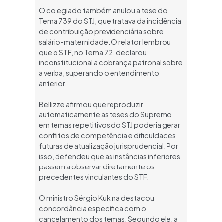
O colegiado também anulou a tese do
Tema 739 do STJ, que tratava da incidência
de contribuição previdenciária sobre
salário-maternidade. O relator lembrou
que o STF, no Tema 72, declarou
inconstitucional a cobrança patronal sobre
a verba, superando o entendimento
anterior.
Bellizze afirmou que reproduzir
automaticamente as teses do Supremo
em temas repetitivos do STJ poderia gerar
conflitos de competência e dificuldades
futuras de atualização jurisprudencial. Por
isso, defendeu que as instâncias inferiores
passem a observar diretamente os
precedentes vinculantes do STF.
O ministro Sérgio Kukina destacou
concordância específica com o
cancelamento dos temas. Segundo ele, a