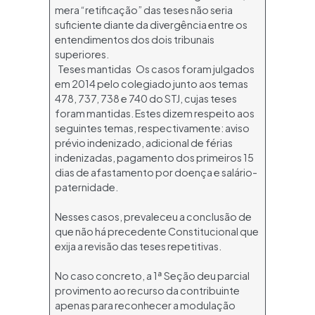
mera “retificação” das teses não seria
suficiente diante da divergência entre os
entendimentos dos dois tribunais
superiores.
Teses mantidas Os casos foram julgados
em 2014 pelo colegiado junto aos temas
478, 737, 738 e 740 do STJ, cujas teses
foram mantidas. Estes dizem respeito aos
seguintes temas, respectivamente: aviso
prévio indenizado, adicional de férias
indenizadas, pagamento dos primeiros 15
dias de afastamento por doença e salário-
paternidade.
Nesses casos, prevaleceu a conclusão de
que não há precedente Constitucional que
exija a revisão das teses repetitivas.
No caso concreto, a 1ª Seção deu parcial
provimento ao recurso da contribuinte
apenas para reconhecer a modulação