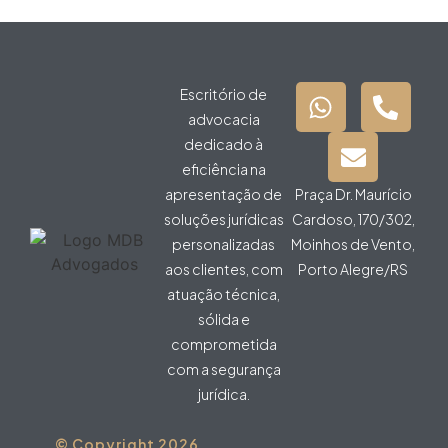
Escritório de
advocacia
dedicado à
eficiência na
apresentação de
Praça Dr. Maurício
soluções jurídicas
Cardoso, 170/302,
personalizadas
Moinhos de Vento,
aos clientes, com
Porto Alegre/RS
atuação técnica,
sólida e
comprometida
com a segurança
jurídica.
© Copyright 2026