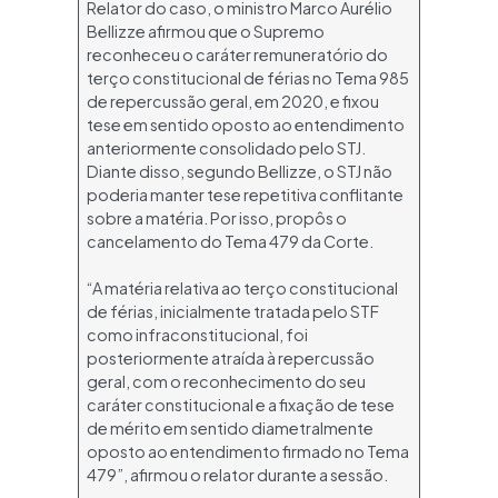
Relator do caso, o ministro Marco Aurélio
Bellizze afirmou que o Supremo
reconheceu o caráter remuneratório do
terço constitucional de férias no Tema 985
de repercussão geral, em 2020, e fixou
tese em sentido oposto ao entendimento
anteriormente consolidado pelo STJ.
Diante disso, segundo Bellizze, o STJ não
poderia manter tese repetitiva conflitante
sobre a matéria. Por isso, propôs o
cancelamento do Tema 479 da Corte.
“A matéria relativa ao terço constitucional
de férias, inicialmente tratada pelo STF
como infraconstitucional, foi
posteriormente atraída à repercussão
geral, com o reconhecimento do seu
caráter constitucional e a fixação de tese
de mérito em sentido diametralmente
oposto ao entendimento firmado no Tema
479”, afirmou o relator durante a sessão.