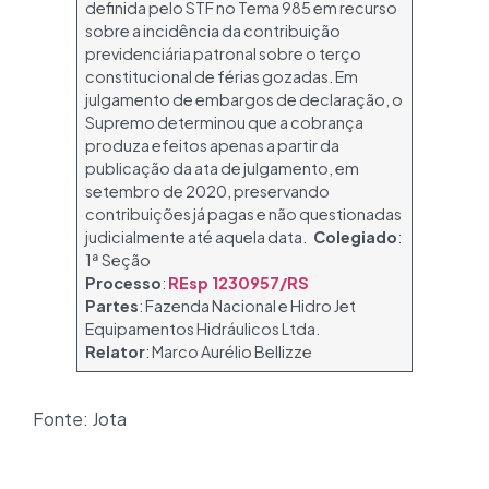
definida pelo STF no Tema 985 em recurso
sobre a incidência da contribuição
previdenciária patronal sobre o terço
constitucional de férias gozadas. Em
julgamento de embargos de declaração, o
Supremo determinou que a cobrança
produza efeitos apenas a partir da
publicação da ata de julgamento, em
setembro de 2020, preservando
contribuições já pagas e não questionadas
judicialmente até aquela data.
Colegiado
:
1ª Seção
Processo
:
REsp 1230957/RS
Partes
: Fazenda Nacional e Hidro Jet
Equipamentos Hidráulicos Ltda.
Relator
: Marco Aurélio Bellizze
Fonte: Jota