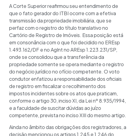
A Corte Superior reafirmou seu entendimento de
que o fato gerador do ITBI ocorre com a efetiva
transmissão da propriedade imobiliária, que se
perfaz com o registro do título translativo no
Cartório de Registro de Imóveis. Essa posição está
em consonância com o que foi decidido no EREsp
1.493.162/DF e no AgInt no AREsp 1.223.231/SP,
onde se consolidou que a transferência da
propriedade somente se opera mediante o registro
do negócio jurídico no ofício competente. O voto
condutor enfatizou a responsabilidade dos oficiais
de registro em fiscalizar o recolhimento dos
impostos incidentes sobre os atos que praticam,
conforme o artigo 30, inciso XI, da Lei nº 8.935/1994,
e a faculdade de suscitar dúvidas ao juízo
competente, prevista no inciso XIII do mesmo artigo.
Ainda no âmbito das obrigações dos registradores, a
decisão mencionou os artigos 1.245 e 1.246 do