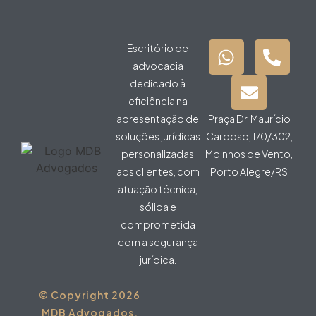
Escritório de
advocacia
dedicado à
eficiência na
apresentação de
Praça Dr. Maurício
soluções jurídicas
Cardoso, 170/302,
personalizadas
Moinhos de Vento,
aos clientes, com
Porto Alegre/RS
atuação técnica,
sólida e
comprometida
com a segurança
jurídica.
© Copyright 2026
MDB Advogados.