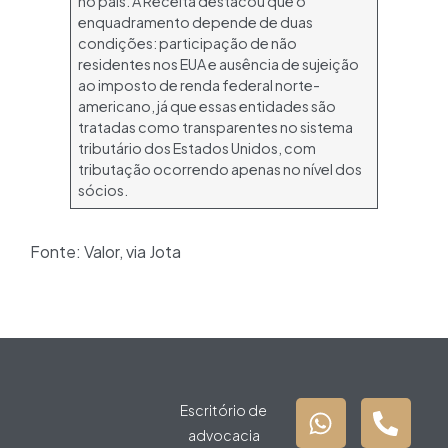
no país. A Receita destacou que o
enquadramento depende de duas
condições: participação de não
residentes nos EUA e ausência de sujeição
ao imposto de renda federal norte-
americano, já que essas entidades são
tratadas como transparentes no sistema
tributário dos Estados Unidos, com
tributação ocorrendo apenas no nível dos
sócios.
Fonte: Valor, via Jota
Escritório de
advocacia