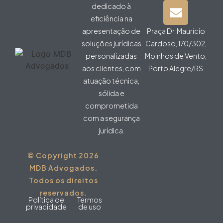
dedicado à
eficiência na
apresentação de
Praça Dr. Maurício
soluções jurídicas
Cardoso, 170/302,
personalizadas
Moinhos de Vento,
aos clientes, com
Porto Alegre/RS
atuação técnica,
sólida e
comprometida
com a segurança
jurídica.
© Copyright 2026
MDB Advogados.
Todos os direitos
reservados.
Política de
Termos
privacidade
de uso