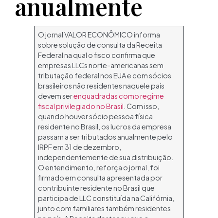
anualmente
O jornal VALOR ECONÔMICO informa
sobre solução de consulta da Receita
Federal na qual o fisco confirma que
empresas LLCs norte-americanas sem
tributação federal nos EUA e com sócios
brasileiros não residentes naquele país
devem ser
enquadradas como regime
fiscal privilegiado no Brasil
. Com isso,
quando houver sócio pessoa física
residente no Brasil, os lucros da empresa
passam a ser tributados anualmente pelo
IRPF em 31 de dezembro,
independentemente de sua distribuição.
O entendimento, reforça o jornal, foi
firmado em consulta apresentada por
contribuinte residente no Brasil que
participa de LLC constituída na Califórnia,
junto com familiares também residentes