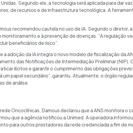
o Unidas. Segundo ele, a tecnologia será aplicada para dar v
ores, de recursos e de infraestrutura tecnológica. A ferramen
.
mous recomendou cautela no uso de IA. Segundo o diretor, a
 ao monitoramento e à prevenção de doenças. “A regulação ve
cluir beneficiários de risco”.
ue a adoção da IA integra o novo modelo de fiscalização da A
namento das Notificações de Intermediação Preliminar (NIP).
aticar ilícitos e garantir o cumprimento das obrigações previs
á um papel secundário”, garantiu. Atualmente, o órgão regul
es de análise.
 rede Oncoclínicas, Damous declarou que a ANS monitora o ca
irmou que a agência notificou a Unimed. A operadora informo
to para outros prestadores da rede credenciada a fim de m