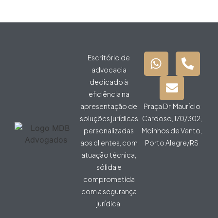
Escritório de
advocacia
dedicado à
eficiência na
apresentação de
Praça Dr. Maurício
soluções jurídicas
Cardoso, 170/302,
personalizadas
Moinhos de Vento,
aos clientes, com
Porto Alegre/RS
atuação técnica,
sólida e
comprometida
com a segurança
jurídica.