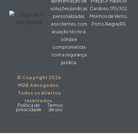
apresentação de
Praça Dr. Maurício
soluções jurídicas
Cardoso, 170/302,
personalizadas
Moinhos de Vento,
aos clientes, com
Porto Alegre/RS
atuação técnica,
sólida e
comprometida
com a segurança
jurídica.
© Copyright 2026
MDB Advogados.
Todos os direitos
reservados.
Política de
Termos
privacidade
de uso