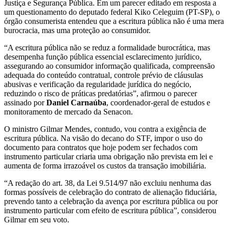
Justiça e Segurança Pública. Em um parecer editado em resposta a
um questionamento do deputado federal Kiko Celeguim (PT-SP), o
órgão consumerista entendeu que a escritura pública não é uma mera
burocracia, mas uma proteção ao consumidor.
“A escritura pública não se reduz a formalidade burocrática, mas
desempenha função pública essencial esclarecimento jurídico,
assegurando ao consumidor informação qualificada, compreensão
adequada do conteúdo contratual, controle prévio de cláusulas
abusivas e verificação da regularidade jurídica do negócio,
reduzindo o risco de práticas predatórias”, afirmou o parecer
assinado por
Daniel Carnaúba
, coordenador-geral de estudos e
monitoramento de mercado da Senacon.
O ministro Gilmar Mendes, contudo, vou contra a exigência de
escritura pública. Na visão do decano do STF, impor o uso do
documento para contratos que hoje podem ser fechados com
instrumento particular criaria uma obrigação não prevista em lei e
aumenta de forma irrazoável os custos da transação imobiliária.
“A redação do art. 38, da Lei 9.514/97 não excluiu nenhuma das
formas possíveis de celebração do contrato de alienação fiduciária,
prevendo tanto a celebração da avença por escritura pública ou por
instrumento particular com efeito de escritura pública”, considerou
Gilmar em seu voto.