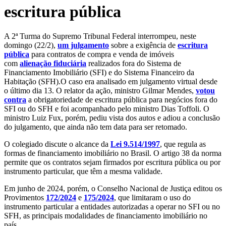
escritura pública
A 2ª Turma do Supremo Tribunal Federal interrompeu, neste
domingo (22/2),
um julgamento
sobre a exigência de
escritura
pública
para contratos de compra e venda de imóveis
com
alienação fiduciária
realizados fora do Sistema de
Financiamento Imobiliário (SFI) e do Sistema Financeiro da
Habitação (SFH).O caso era analisado em julgamento virtual desde
o último dia 13. O relator da ação, ministro Gilmar Mendes,
votou
contra
a obrigatoriedade de escritura pública para negócios fora do
SFI ou do SFH e foi acompanhado pelo ministro Dias Toffoli. O
ministro Luiz Fux, porém, pediu vista dos autos e adiou a conclusão
do julgamento, que ainda não tem data para ser retomado.
O colegiado discute o alcance da
Lei 9.514/1997
, que regula as
formas de financiamento imobiliário no Brasil. O artigo 38 da norma
permite que os contratos sejam firmados por escritura pública ou por
instrumento particular, que têm a mesma validade.
Em junho de 2024, porém, o Conselho Nacional de Justiça editou os
Provimentos
172/2024
e
175/2024
, que limitaram o uso do
instrumento particular a entidades autorizadas a operar no SFI ou no
SFH, as principais modalidades de financiamento imobiliário no
país.