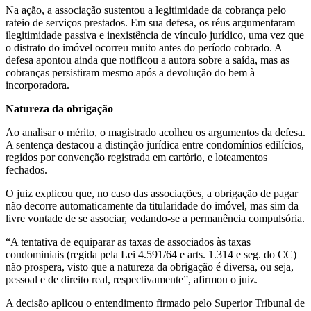
Na ação, a associação sustentou a legitimidade da cobrança pelo
rateio de serviços prestados. Em sua defesa, os réus argumentaram
ilegitimidade passiva e inexistência de vínculo jurídico, uma vez que
o distrato do imóvel ocorreu muito antes do período cobrado. A
defesa apontou ainda que notificou a autora sobre a saída, mas as
cobranças persistiram mesmo após a devolução do bem à
incorporadora.
Natureza da obrigação
Ao analisar o mérito, o magistrado acolheu os argumentos da defesa.
A sentença destacou a distinção jurídica entre condomínios edilícios,
regidos por convenção registrada em cartório, e loteamentos
fechados.
O juiz explicou que, no caso das associações, a obrigação de pagar
não decorre automaticamente da titularidade do imóvel, mas sim da
livre vontade de se associar, vedando-se a permanência compulsória.
“A tentativa de equiparar as taxas de associados às taxas
condominiais (regida pela Lei 4.591/64 e arts. 1.314 e seg. do CC)
não prospera, visto que a natureza da obrigação é diversa, ou seja,
pessoal e de direito real, respectivamente”, afirmou o juiz.
A decisão aplicou o entendimento firmado pelo Superior Tribunal de