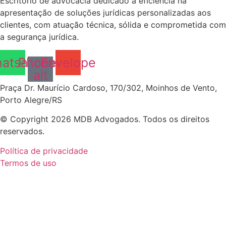
Escritório de advocacia dedicado à eficiência na
apresentação de soluções jurídicas personalizadas aos
clientes, com atuação técnica, sólida e comprometida com
a segurança jurídica.
atsapp
Phone-
Envelope
alt
Praça Dr. Maurício Cardoso, 170/302, Moinhos de Vento,
Porto Alegre/RS
© Copyright 2026 MDB Advogados. Todos os direitos
reservados.
Política de privacidade
Termos de uso