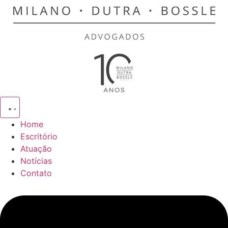
Ir
para
o
conteúdo
Home
Escritório
Atuação
Notícias
Contato