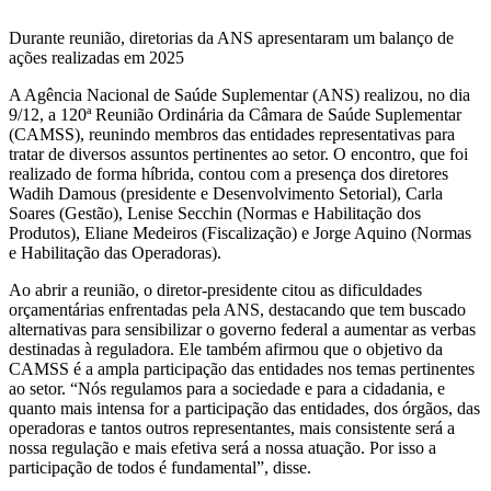
Durante reunião, diretorias da ANS apresentaram um balanço de
ações realizadas em 2025
A Agência Nacional de Saúde Suplementar (ANS) realizou, no dia
9/12, a 120ª Reunião Ordinária da Câmara de Saúde Suplementar
(CAMSS), reunindo membros das entidades representativas para
tratar de diversos assuntos pertinentes ao setor. O encontro, que foi
realizado de forma híbrida, contou com a presença dos diretores
Wadih Damous (presidente e Desenvolvimento Setorial), Carla
Soares (Gestão), Lenise Secchin (Normas e Habilitação dos
Produtos), Eliane Medeiros (Fiscalização) e Jorge Aquino (Normas
e Habilitação das Operadoras).
Ao abrir a reunião, o diretor-presidente citou as dificuldades
orçamentárias enfrentadas pela ANS, destacando que tem buscado
alternativas para sensibilizar o governo federal a aumentar as verbas
destinadas à reguladora. Ele também afirmou que o objetivo da
CAMSS é a ampla participação das entidades nos temas pertinentes
ao setor. “Nós regulamos para a sociedade e para a cidadania, e
quanto mais intensa for a participação das entidades, dos órgãos, das
operadoras e tantos outros representantes, mais consistente será a
nossa regulação e mais efetiva será a nossa atuação. Por isso a
participação de todos é fundamental”, disse.