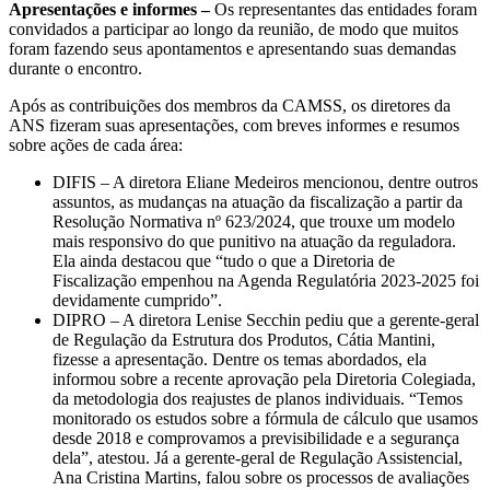
Apresentações e informes –
Os representantes das entidades foram
convidados a participar ao longo da reunião, de modo que muitos
foram fazendo seus apontamentos e apresentando suas demandas
durante o encontro.
Após as contribuições dos membros da CAMSS, os diretores da
ANS fizeram suas apresentações, com breves informes e resumos
sobre ações de cada área:
DIFIS – A diretora Eliane Medeiros mencionou, dentre outros
assuntos, as mudanças na atuação da fiscalização a partir da
Resolução Normativa nº 623/2024, que trouxe um modelo
mais responsivo do que punitivo na atuação da reguladora.
Ela ainda destacou que “tudo o que a Diretoria de
Fiscalização empenhou na Agenda Regulatória 2023-2025 foi
devidamente cumprido”.
DIPRO – A diretora Lenise Secchin pediu que a gerente-geral
de Regulação da Estrutura dos Produtos, Cátia Mantini,
fizesse a apresentação. Dentre os temas abordados, ela
informou sobre a recente aprovação pela Diretoria Colegiada,
da metodologia dos reajustes de planos individuais. “Temos
monitorado os estudos sobre a fórmula de cálculo que usamos
desde 2018 e comprovamos a previsibilidade e a segurança
dela”, atestou. Já a gerente-geral de Regulação Assistencial,
Ana Cristina Martins, falou sobre os processos de avaliações