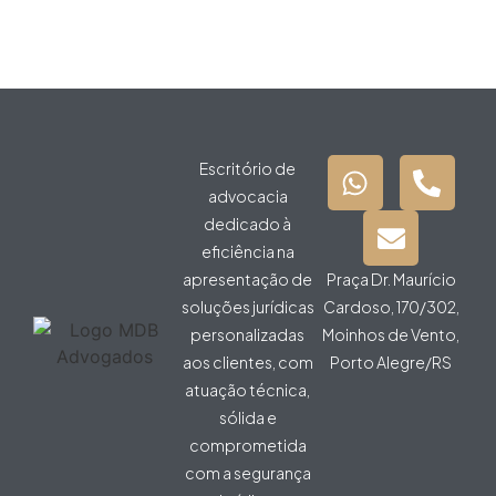
Escritório de
advocacia
dedicado à
eficiência na
apresentação de
Praça Dr. Maurício
soluções jurídicas
Cardoso, 170/302,
personalizadas
Moinhos de Vento,
aos clientes, com
Porto Alegre/RS
atuação técnica,
sólida e
comprometida
com a segurança