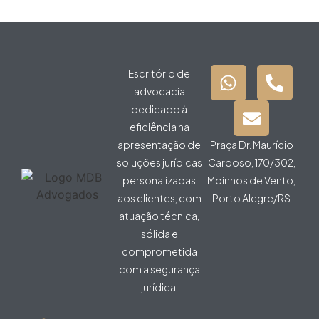
Escritório de
advocacia
dedicado à
eficiência na
apresentação de
Praça Dr. Maurício
soluções jurídicas
Cardoso, 170/302,
personalizadas
Moinhos de Vento,
aos clientes, com
Porto Alegre/RS
atuação técnica,
sólida e
comprometida
com a segurança
jurídica.