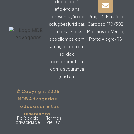
dedicado à
eficiência na
apresentação de
Praça Dr. Maurício
soluções jurídicas
Cardoso, 170/302,
personalizadas
Moinhos de Vento,
aos clientes, com
Porto Alegre/RS
atuação técnica,
sólida e
comprometida
com a segurança
jurídica.
© Copyright 2026
MDB Advogados.
Todos os direitos
reservados.
Política de
Termos
privacidade
de uso