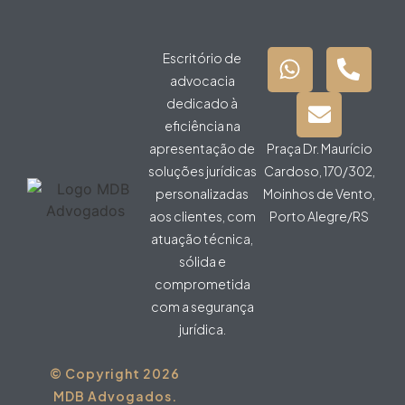
Escritório de
advocacia
dedicado à
eficiência na
apresentação de
Praça Dr. Maurício
soluções jurídicas
Cardoso, 170/302,
personalizadas
Moinhos de Vento,
aos clientes, com
Porto Alegre/RS
atuação técnica,
sólida e
comprometida
com a segurança
jurídica.
© Copyright 2026
MDB Advogados.