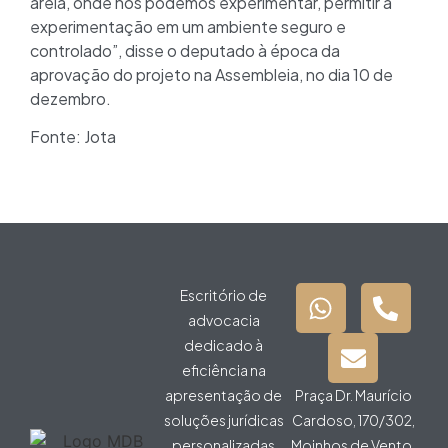
areia, onde nós podemos experimentar, permitir a
experimentação em um ambiente seguro e
controlado”, disse o deputado à época da
aprovação do projeto na Assembleia, no dia 10 de
dezembro.
Fonte: Jota
Escritório de
advocacia
dedicado à
eficiência na
apresentação de
Praça Dr. Maurício
soluções jurídicas
Cardoso, 170/302,
personalizadas
Moinhos de Vento,