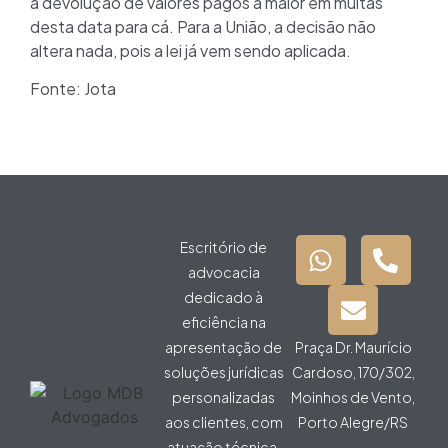
a devolução de valores pagos a maior em multas
desta data para cá. Para a União, a decisão não
altera nada, pois a lei já vem sendo aplicada.
Fonte: Jota
Escritório de
advocacia
dedicado à
eficiência na
apresentação de
Praça Dr. Maurício
soluções jurídicas
Cardoso, 170/302,
personalizadas
Moinhos de Vento,
aos clientes, com
Porto Alegre/RS
atuação técnica,