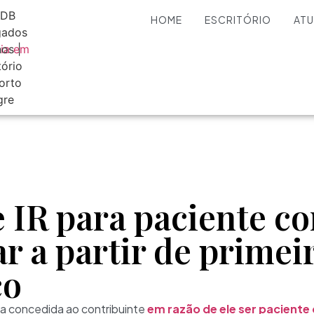
HOME
ESCRITÓRIO
AT
e IR para paciente c
r a partir de primei
co
a concedida ao contribuinte
em razão de ele ser pacient