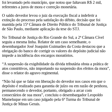
foi levantado pelo município, que notou que faltavam R$ 2 mil,
referentes a juros de mora e correção monetária.
O saldo devedor levou o juiz da execução fiscal a indeferir a
extinção do processo pela satisfação do débito, decisão que foi
mantida pela 15ª Câmara de Direito Público do Tribunal de Justiça
de São Paulo, mediante aplicação da tese do STJ.
No Tribunal de Justiça do Rio Grande do Sul, a 2ª Câmara Cível
seguiu a mesma linha. Relator de um caso semelhante, o
desembargador José Joaquim Guimarães da Costa destacou que a
obrigação do banco de corrigir os valores do depósito judicial não
impede a incidência dos encargos moratórios.
“A suspensão da exigibilidade da dívida tributária obsta a prática de
atos constritivos, não importando na suspensão dos efeitos da mora”,
disse o relator do agravo regimental.
“Não há que se falar em liberação do devedor nos casos em que o
depósito é realizado para garantia de juízo ou em razão de penhora,
permanecendo o devedor, portanto, obrigado a arcar com
consectários de sua mora”, concluiu o desembargador Leopoldo
Mameluque em um caso julgado pela 6ª Turma do Tribunal de
Justiça de Minas Gerais.