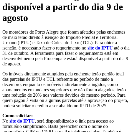
disponível a partir do dia 9 de
agosto
Os moradores de Porto Alegre que foram afetados pelas enchentes
de maio terão direito à isenção do Imposto Predial e Territorial
Urbano (IPTU) e Taxa de Coleta de Lixo (TCL). Para obter a
isenção, é necessário fazer o requerimento no
site do IPTU
até o dia
31 de outubro. A ferramenta para fazer o requerimento está em
desenvolvimento pela Procempa e estará disponível a partir do dia 9
de agosto.
Os imóveis diretamente atingidos pela enchente terão perdão total
das parcelas de IPTU e TCL referente ao período de maio a
dezembro, enquanto os imóveis indiretamente atingidos, como
apartamentos em andares superiores que não foram alagados, terão
uma redução de 20% nos valores devidos do mesmo período. Para
quem pagou à vista ou algumas parcelas até a aprovação do projeto,
poderá solicitar o crédito a ser abatido no IPTU de 2025.
Como solicitar:
No
site do IPTU
, será disponibilizado o link para acesso ao
formulário simplificado. Basta preencher com o nome do
proprietário, CPF ou CNPJ, e-mail e telefone celular. Também é