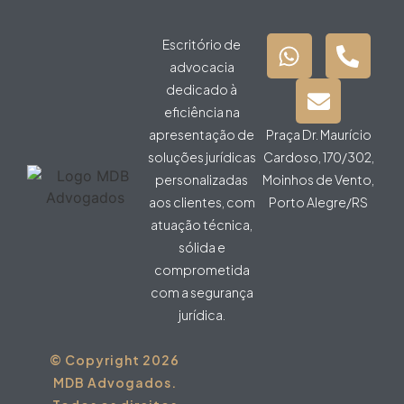
Escritório de
advocacia
dedicado à
eficiência na
apresentação de
Praça Dr. Maurício
soluções jurídicas
Cardoso, 170/302,
personalizadas
Moinhos de Vento,
aos clientes, com
Porto Alegre/RS
atuação técnica,
sólida e
comprometida
com a segurança
jurídica.
© Copyright 2026
MDB Advogados.