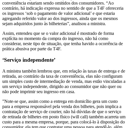
conveniência estariam sendo omitidos dos consumidores. “Ao
contrário, há indicação expressa no sentido de que a T4F ofereceria
os ingressos ‘sob o pagamento de valor adicional’ e que estaria
agregando referido valor ao dos ingressos, ainda que os mesmos
sejam adquiridos junto às bilheterias”, analisou a ministra.
Assim, entendeu que se o valor adicional é mostrado de forma
explícita no momento da compra do ingresso, não há como
considerar, neste tipo de situação, que tenha havido a ocorrência de
prática abusiva por parte da T4F.
‘Serviço independente’
A ministra também lembrou que, em relação às taxas de entrega e de
retirada, ao contrário da taxa de conveniência, elas não configuram
um simples custo de intermediação de venda, mas estão vinculadas a
um serviço independente, dirigido ao consumidor que não quer ou
não pode imprimir seu ingresso em casa.
”Note-se que, assim como a entrega em domicílio gera um custo
para a empresa responsável pela venda dos bilhetes, pois implica a
contratação de serviço de courier, não há dúvidas de que o serviço
de retirada de bilhetes em posto físico (will call) também acarreta um
custo para a mesma empresa, porque, para colocá-lo à disposição do
consumidor, ela tem que contratar uma pessoa para atendê-lo, além