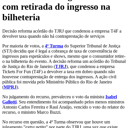
com retirada do ingresso na
bilheteria
Decisão reforma acórdão do TJRJ que condenou a empresa T4F a
devolver taxa quando não há contraprestação de serviços
Por maioria de votos, a
4ª Turma
do Superior Tribunal de Justiça
(STJ) decidiu que é legal a cobrança de taxa de conveniência de
ingressos para espetáculos e shows, mesmo que o consumidor retire-
o na bilheteria do evento. A decisão reforma um acórdão do Tribunal
de Justiça do Rio de Janeiro (
TJRJ
), que condenou a empresa
Tickets For Fun (T4F) a devolver a taxa em dobro quando não
houvesse contraprestação de entrega dos ingressos. A ação civil
pública foi movida pelo Ministério Público do Rio de Janeiro
(
MPRJ
).
No julgamento do recurso, prevaleceu o voto da ministra
Isabel
Gallotti
. Seu entendimento foi acompanhado pelos menos ministros
Antonio Carlos Ferreira e Raul Araújo, vencido o voto do relator do
recurso, o ministro Marco Buzzi.
No recurso em questão, a 4ª Turma observou que houve um
julgamento ”
extra petita
” por parte do TJRJ, uma vez que existe