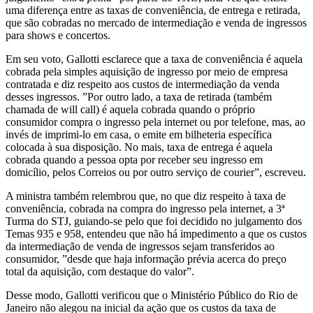
uma diferença entre as taxas de conveniência, de entrega e retirada,
que são cobradas no mercado de intermediação e venda de ingressos
para shows e concertos.
Em seu voto, Gallotti esclarece que a taxa de conveniência é aquela
cobrada pela simples aquisição de ingresso por meio de empresa
contratada e diz respeito aos custos de intermediação da venda
desses ingressos. ”Por outro lado, a taxa de retirada (também
chamada de will call) é aquela cobrada quando o próprio
consumidor compra o ingresso pela internet ou por telefone, mas, ao
invés de imprimi-lo em casa, o emite em bilheteria específica
colocada à sua disposição. No mais, taxa de entrega é aquela
cobrada quando a pessoa opta por receber seu ingresso em
domicílio, pelos Correios ou por outro serviço de courier”, escreveu.
A ministra também relembrou que, no que diz respeito à taxa de
conveniência, cobrada na compra do ingresso pela internet, a 3ª
Turma do STJ, guiando-se pelo que foi decidido no julgamento dos
Temas 935 e 958, entendeu que não há impedimento a que os custos
da intermediação de venda de ingressos sejam transferidos ao
consumidor, ”desde que haja informação prévia acerca do preço
total da aquisição, com destaque do valor”.
Desse modo, Gallotti verificou que o Ministério Público do Rio de
Janeiro não alegou na inicial da ação que os custos da taxa de