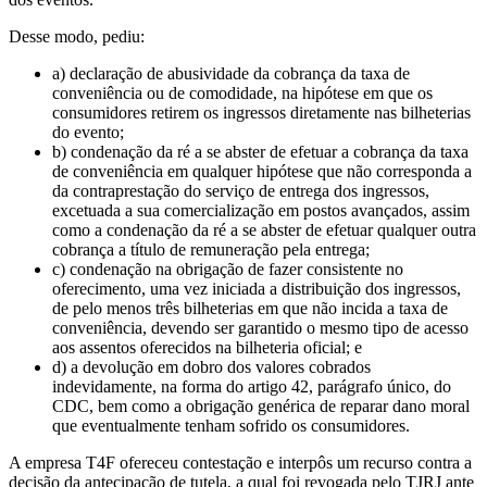
Desse modo, pediu:
a) declaração de abusividade da cobrança da taxa de
conveniência ou de comodidade, na hipótese em que os
consumidores retirem os ingressos diretamente nas bilheterias
do evento;
b) condenação da ré a se abster de efetuar a cobrança da taxa
de conveniência em qualquer hipótese que não corresponda a
da contraprestação do serviço de entrega dos ingressos,
excetuada a sua comercialização em postos avançados, assim
como a condenação da ré a se abster de efetuar qualquer outra
cobrança a título de remuneração pela entrega;
c) condenação na obrigação de fazer consistente no
oferecimento, uma vez iniciada a distribuição dos ingressos,
de pelo menos três bilheterias em que não incida a taxa de
conveniência, devendo ser garantido o mesmo tipo de acesso
aos assentos oferecidos na bilheteria oficial; e
d) a devolução em dobro dos valores cobrados
indevidamente, na forma do artigo 42, parágrafo único, do
CDC, bem como a obrigação genérica de reparar dano moral
que eventualmente tenham sofrido os consumidores.
A empresa T4F ofereceu contestação e interpôs um recurso contra a
decisão da antecipação de tutela, a qual foi revogada pelo TJRJ ante