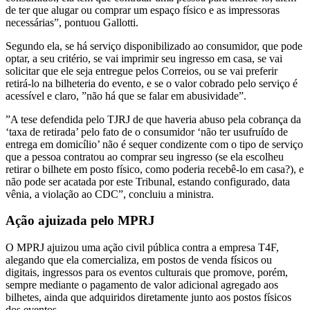
de ter que alugar ou comprar um espaço físico e as impressoras
necessárias”, pontuou Gallotti.
Segundo ela, se há serviço disponibilizado ao consumidor, que pode
optar, a seu critério, se vai imprimir seu ingresso em casa, se vai
solicitar que ele seja entregue pelos Correios, ou se vai preferir
retirá-lo na bilheteria do evento, e se o valor cobrado pelo serviço é
acessível e claro, ”não há que se falar em abusividade”.
”A tese defendida pelo TJRJ de que haveria abuso pela cobrança da
‘taxa de retirada’ pelo fato de o consumidor ‘não ter usufruído de
entrega em domicílio’ não é sequer condizente com o tipo de serviço
que a pessoa contratou ao comprar seu ingresso (se ela escolheu
retirar o bilhete em posto físico, como poderia recebê-lo em casa?), e
não pode ser acatada por este Tribunal, estando configurado, data
vênia, a violação ao CDC”, concluiu a ministra.
Ação ajuizada pelo MPRJ
O MPRJ ajuizou uma ação civil pública contra a empresa T4F,
alegando que ela comercializa, em postos de venda físicos ou
digitais, ingressos para os eventos culturais que promove, porém,
sempre mediante o pagamento de valor adicional agregado aos
bilhetes, ainda que adquiridos diretamente junto aos postos físicos
dos eventos.