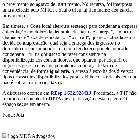
o provimento ao agravo de instrumento. No recurso, foi interposta
uma apelação pelo MPRJ, a qual o tribunal fluminense deu parcial
provimento.
Em síntese, a Corte local alterou a sentença para condenar a empresa
à devolução em dobro da denominada “taxa de entrega”, também
chamada de “taxa de retirada” ou “will call”, quando cobrada sem a
devida contraprestação, qual seja a entrega dos ingressos no
domicílio do consumidor ou em outro endereço por ele indicado;
condenar a T4F na obrigação de fazer consistente na
disponibilização aos consumidores, que optarem por adquirir os
ingressos pelos meios que permitem a cobrança de taxa de
conveniência, de forma igualitária, o acesso à escolha dos diversos
tipos de assentos disponibilizados para as bilheterias oficiais (em que
não é cobrada a referida taxa).
A discussão ocorreu em
REsp 1.632.928/RJ
. Procurada, a T4F não
retornou ao contato do
JOTA
até a publicação desta matéria. O
espaço segue em aberto.
Fonte: Jota