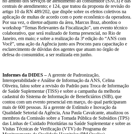
no âmbito dos serviços de atendimento ao consumidor (SACs) e das
centrais de atendimento; e 124, que tratou da proposta de revisão do
artigo 10 da RN 489/202, que dispõe sobre os efeitos coletivos na
aplicação de multas de acordo com o porte econômico da operadora.
Por sua vez, o diretor-adjunto da área, Marcus Braz, abordou o
workshop “Temas Relevantes da Fiscalização”, um evento técnico
colaborativo, que será realizado de forma presencial, no Rio de
Janeiro, em maio; e sobre a realização da 3ª edição do “ANS com
Você”, uma ação da Agência junto aos Procons para capacitação e
esclarecimento de dúvidas dos agentes que atuam no órgão de
defesa do consumidor, a ser realizada em junho.
Informes da DIDES –
A gerente de Padronização,
Interoperabilidade e Análise de Informação da ANS, Celina
Oliveira, falou sobre a revisão do Padrão para Troca de Informação
de Saúde Suplementar (TISS) e sobre a campanha da melhoria
cadastral do Sistema de Informação de Beneficiários (SIB), que
contou com um evento presencial em março, do qual participaram
mais de 600 pessoas. Já a gerente de Estímulo e Inovação da
Qualidade Setorial da Agência, Ana Paula Cavalcante, atualizou os
membros da Comissão sobre a Tomada Pública de Subsídios (TPS)
das Linhas de Cuidado Prioritárias na Saúde Suplementar e sobre as
Visitas Técnicas de Verificação (VTV) do Programa de