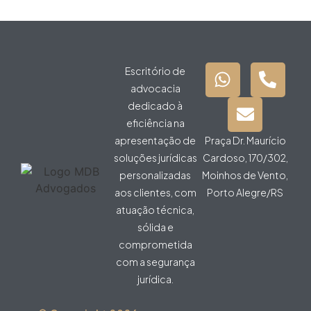
Escritório de
advocacia
dedicado à
eficiência na
apresentação de
Praça Dr. Maurício
soluções jurídicas
Cardoso, 170/302,
personalizadas
Moinhos de Vento,
aos clientes, com
Porto Alegre/RS
atuação técnica,
sólida e
comprometida
com a segurança
jurídica.