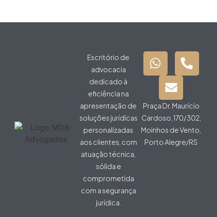
Escritório de
advocacia
dedicado à
eficiência na
apresentação de
Praça Dr. Maurício
soluções jurídicas
Cardoso, 170/302,
personalizadas
Moinhos de Vento,
aos clientes, com
Porto Alegre/RS
atuação técnica,
sólida e
comprometida
com a segurança
jurídica.