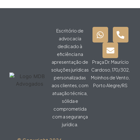
Escritório de
advocacia
dedicado à
eficiência na
apresentação de
Praça Dr. Maurício
soluções jurídicas
Cardoso, 170/302,
personalizadas
Moinhos de Vento,
aos clientes, com
Porto Alegre/RS
atuação técnica,
sólida e
comprometida
com a segurança
jurídica.
© Copyright 2026