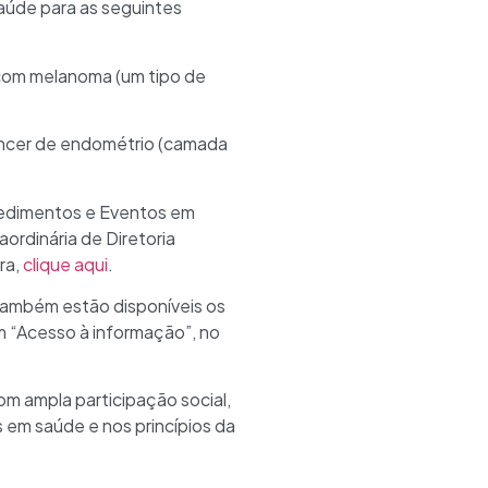
aúde para as seguintes
 com melanoma (um tipo de
âncer de endométrio (camada
cedimentos e Eventos em
ordinária de Diretoria
ra,
clique aqui
.
 também estão disponíveis os
m “Acesso à informação”, no
m ampla participação social,
s em saúde e nos princípios da