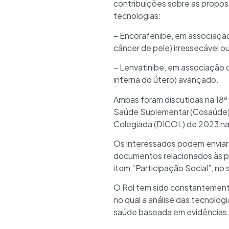
contribuições sobre as propos
tecnologias:
– Encorafenibe, em associação
câncer de pele) irressecável o
– Lenvatinibe, em associação
interna do útero) avançado.
Ambas foram discutidas na 18
Saúde Suplementar (Cosaúde), o
Colegiada (DICOL) de 2023 na s
Os interessados podem enviar 
documentos relacionados às p
item “Participação Social”, no
O Rol tem sido constantemente
no qual a análise das tecnolog
saúde baseada em evidências, 