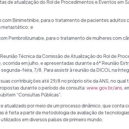
tas de atualização do Rol de Procedimentos e Eventos em S
 com Binimetinibe, para o tratamento de pacientes adultos
u metastático; e
 com Pembrolizumabe, para o tratamento de mulheres com c
ª Reunião Técnica da Comissão de Atualização do Rol de Pro
corrida em julho, e apresentadas durante a 6ª Reunião Extra
egunda-feira, 7/8. Para assistir à reunião da DICOL na ínteg
suas contribuições até 29/8 no próprio site da ANS, no qual
ropostas durante o período de consulta:
www.gov.br/ans
, e
 subitem “Consultas Públicas”.
 atualizado por meio de um processo dinâmico, que conta co
ias é feita a partir de metodologia de avaliação de tecnologia
utilizados em diversos países de primeiro mundo.