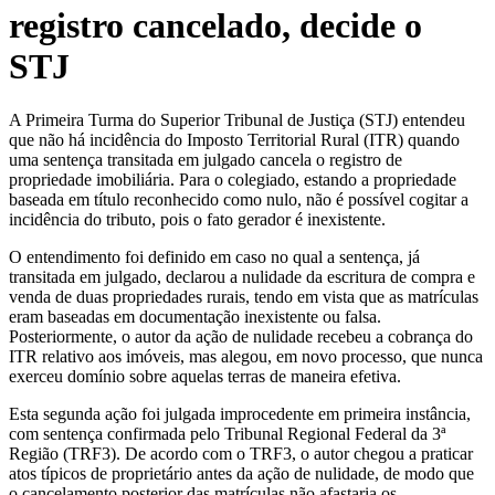
registro cancelado, decide o
STJ
A Primeira Turma do Superior Tribunal de Justiça (STJ) entendeu
que não há incidência do Imposto Territorial Rural (ITR) quando
uma sentença transitada em julgado cancela o registro de
propriedade imobiliária. Para o colegiado, estando a propriedade
baseada em título reconhecido como nulo, não é possível cogitar a
incidência do tributo, pois o fato gerador é inexistente.
O entendimento foi definido em caso no qual a sentença, já
transitada em julgado, declarou a nulidade da escritura de compra e
venda de duas propriedades rurais, tendo em vista que as matrículas
eram baseadas em documentação inexistente ou falsa.
Posteriormente, o autor da ação de nulidade recebeu a cobrança do
ITR relativo aos imóveis, mas alegou, em novo processo, que nunca
exerceu domínio sobre aquelas terras de maneira efetiva.
Esta segunda ação foi julgada improcedente em primeira instância,
com sentença confirmada pelo Tribunal Regional Federal da 3ª
Região (TRF3). De acordo com o TRF3, o autor chegou a praticar
atos típicos de proprietário antes da ação de nulidade, de modo que
o cancelamento posterior das matrículas não afastaria os