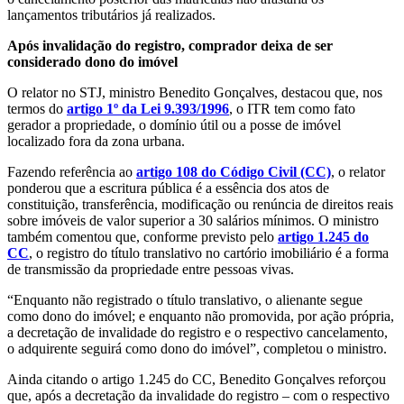
lançamentos tributários já realizados.
Após invalidação do registro, comprador deixa de ser
considerado dono do imóvel
O relator no STJ, ministro Benedito Gonçalves, destacou que, nos
termos do
artigo 1º da Lei 9.393/1996
, o ITR tem como fato
gerador a propriedade, o domínio útil ou a posse de imóvel
localizado fora da zona urbana.
Fazendo referência ao
artigo 108 do Código Civil (CC)
, o relator
ponderou que a escritura pública é a essência dos atos de
constituição, transferência, modificação ou renúncia de direitos reais
sobre imóveis de valor superior a 30 salários mínimos. O ministro
também comentou que, conforme previsto pelo
artigo 1.245 do
CC
, o registro do título translativo no cartório imobiliário é a forma
de transmissão da propriedade entre pessoas vivas.
“Enquanto não registrado o título translativo, o alienante segue
como dono do imóvel; e enquanto não promovida, por ação própria,
a decretação de invalidade do registro e o respectivo cancelamento,
o adquirente seguirá como dono do imóvel”, completou o ministro.
Ainda citando o artigo 1.245 do CC, Benedito Gonçalves reforçou
que, após a decretação da invalidade do registro – com o respectivo