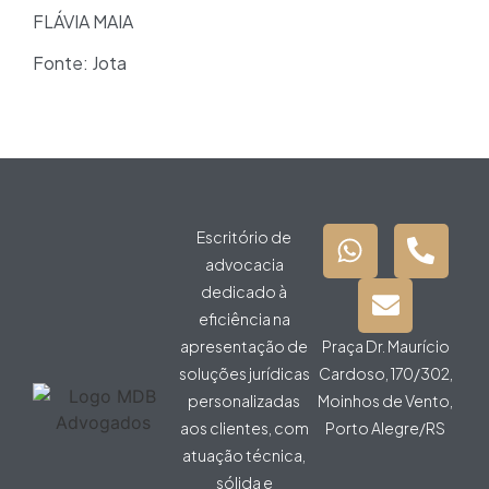
FLÁVIA MAIA
Fonte: Jota
Escritório de
advocacia
dedicado à
eficiência na
apresentação de
Praça Dr. Maurício
soluções jurídicas
Cardoso, 170/302,
personalizadas
Moinhos de Vento,
aos clientes, com
Porto Alegre/RS
atuação técnica,
sólida e