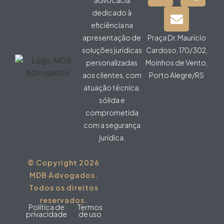
advocacia
dedicado à
eficiência na
apresentação de
Praça Dr. Maurício
soluções jurídicas
Cardoso, 170/302,
personalizadas
Moinhos de Vento,
aos clientes, com
Porto Alegre/RS
atuação técnica,
sólida e
comprometida
com a segurança
jurídica.
© Copyright 2026
MDB Advogados.
Todos os direitos
reservados.
Política de
Termos
privacidade
de uso