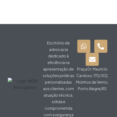
Escritório de
advocacia
dedicado à
eficiência na
apresentação de
Praça Dr. Maurício
soluções jurídicas
Cardoso, 170/302,
personalizadas
Moinhos de Vento,
aos clientes, com
Porto Alegre/RS
atuação técnica,
sólida e
comprometida
com a segurança