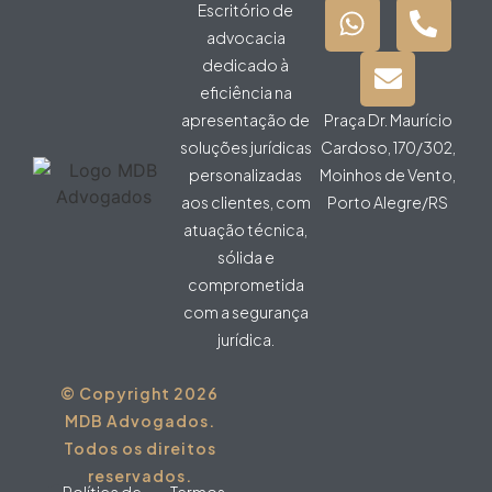
Escritório de
advocacia
dedicado à
eficiência na
apresentação de
Praça Dr. Maurício
soluções jurídicas
Cardoso, 170/302,
personalizadas
Moinhos de Vento,
aos clientes, com
Porto Alegre/RS
atuação técnica,
sólida e
comprometida
com a segurança
jurídica.
© Copyright 2026
MDB Advogados.
Todos os direitos
reservados.
Política de
Termos