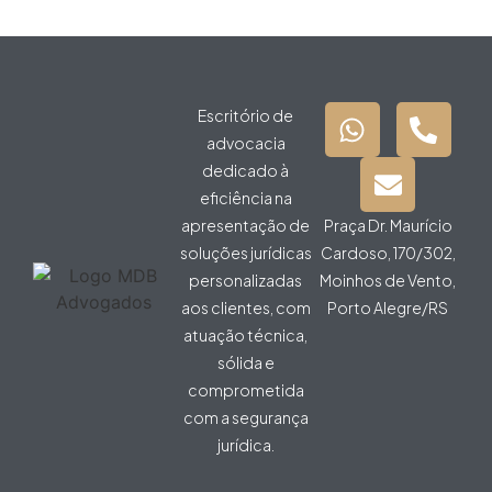
Escritório de
advocacia
dedicado à
eficiência na
apresentação de
Praça Dr. Maurício
soluções jurídicas
Cardoso, 170/302,
personalizadas
Moinhos de Vento,
aos clientes, com
Porto Alegre/RS
atuação técnica,
sólida e
comprometida
com a segurança
jurídica.