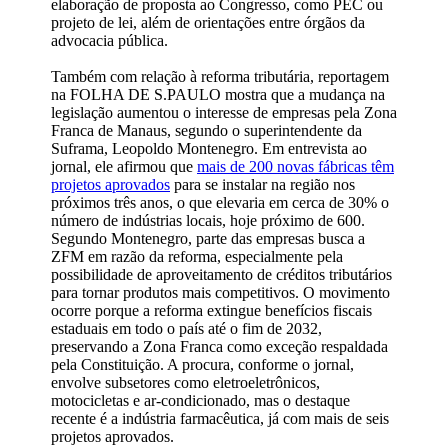
elaboração de proposta ao Congresso, como PEC ou
projeto de lei, além de orientações entre órgãos da
advocacia pública.
Também com relação à reforma tributária, reportagem
na FOLHA DE S.PAULO mostra que a mudança na
legislação aumentou o interesse de empresas pela Zona
Franca de Manaus, segundo o superintendente da
Suframa, Leopoldo Montenegro. Em entrevista ao
jornal, ele afirmou que
mais de 200 novas fábricas têm
projetos aprovados
para se instalar na região nos
próximos três anos, o que elevaria em cerca de 30% o
número de indústrias locais, hoje próximo de 600.
Segundo Montenegro, parte das empresas busca a
ZFM em razão da reforma, especialmente pela
possibilidade de aproveitamento de créditos tributários
para tornar produtos mais competitivos. O movimento
ocorre porque a reforma extingue benefícios fiscais
estaduais em todo o país até o fim de 2032,
preservando a Zona Franca como exceção respaldada
pela Constituição. A procura, conforme o jornal,
envolve subsetores como eletroeletrônicos,
motocicletas e ar-condicionado, mas o destaque
recente é a indústria farmacêutica, já com mais de seis
projetos aprovados.