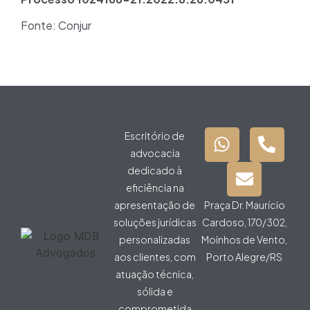
Fonte: Conjur
Escritório de
advocacia
dedicado à
eficiência na
apresentação de
Praça Dr. Maurício
soluções jurídicas
Cardoso, 170/302,
personalizadas
Moinhos de Vento,
aos clientes, com
Porto Alegre/RS
atuação técnica,
sólida e
comprometida