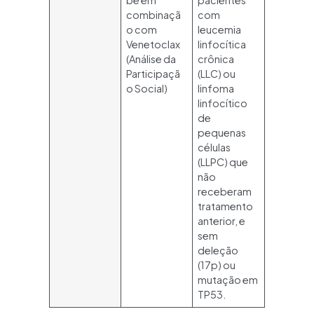
be em
pacientes
combinaçã
com
o com
leucemia
Venetoclax
linfocítica
(Análise da
crônica
Participaçã
(LLC) ou
o Social)
linfoma
linfocítico
de
pequenas
células
(LLPC) que
não
receberam
tratamento
anterior, e
sem
deleção
(17p) ou
mutação em
TP53.