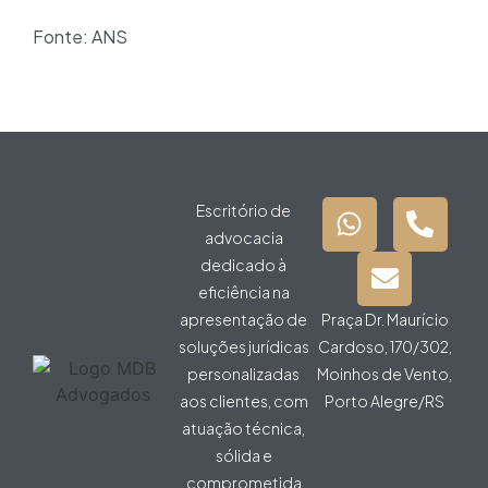
Fonte: ANS
Escritório de
advocacia
dedicado à
eficiência na
apresentação de
Praça Dr. Maurício
soluções jurídicas
Cardoso, 170/302,
personalizadas
Moinhos de Vento,
aos clientes, com
Porto Alegre/RS
atuação técnica,
sólida e
comprometida