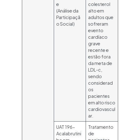
e
colesterol
(Análise da
alto em
Participaçã
adultos que
o Social)
sofreram
evento
cardíaco
grave
recente e
estão fora
da meta de
LDL-c,
sendo
considerad
os
pacientes
em alto risco
cardiovascul
ar.
UAT 196-
Tratamento
Acalabrutini
de