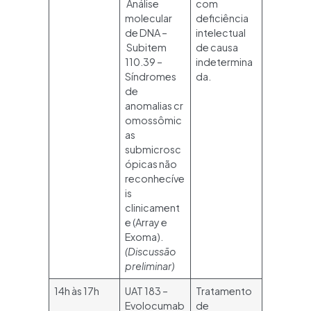
Análise
com
molecular
deficiência
de DNA –
intelectual
Subitem
de causa
110.39 –
indetermina
Síndromes
da.
de
anomalias cr
omossômic
as
submicrosc
ópicas não
reconhecíve
is
clinicament
e (Array e
Exoma).
(Discussão
preliminar)
14h às 17h
UAT 183 –
Tratamento
Evolocumab
de