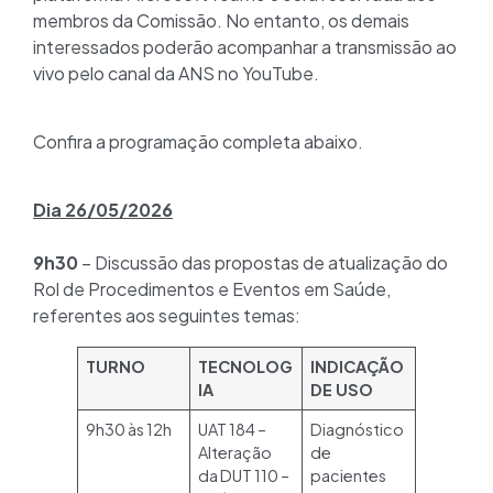
membros da Comissão. No entanto, os demais
interessados poderão acompanhar a transmissão ao
vivo pelo canal da ANS no YouTube.
Confira a programação completa abaixo.
Dia 26/05/2026
9h30
– Discussão das propostas de atualização do
Rol de Procedimentos e Eventos em Saúde,
referentes aos seguintes temas:
TURNO
TECNOLOG
INDICAÇÃO
IA
DE USO
9h30 às 12h
UAT 184 –
Diagnóstico
Alteração
de
da DUT 110 –
pacientes