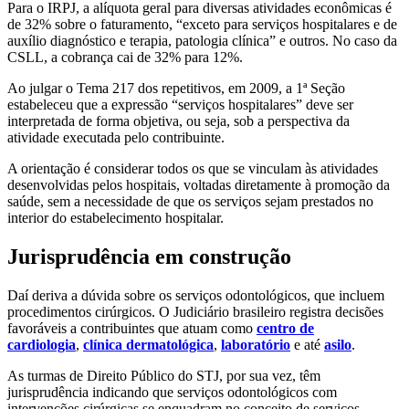
Para o IRPJ, a alíquota geral para diversas atividades econômicas é
de 32% sobre o faturamento, “exceto para serviços hospitalares e de
auxílio diagnóstico e terapia, patologia clínica” e outros. No caso da
CSLL, a cobrança cai de 32% para 12%.
Ao julgar o Tema 217 dos repetitivos, em 2009, a 1ª Seção
estabeleceu que a expressão “serviços hospitalares” deve ser
interpretada de forma objetiva, ou seja, sob a perspectiva da
atividade executada pelo contribuinte.
A orientação é considerar todos os que se vinculam às atividades
desenvolvidas pelos hospitais, voltadas diretamente à promoção da
saúde, sem a necessidade de que os serviços sejam prestados no
interior do estabelecimento hospitalar.
Jurisprudência em construção
Daí deriva a dúvida sobre os serviços odontológicos, que incluem
procedimentos cirúrgicos. O Judiciário brasileiro registra decisões
favoráveis a contribuintes que atuam como
centro de
cardiologia
,
clínica dermatológica
,
laboratório
e até
asilo
.
As turmas de Direito Público do STJ, por sua vez, têm
jurisprudência indicando que serviços odontológicos com
intervenções cirúrgicas se enquadram no conceito de serviços