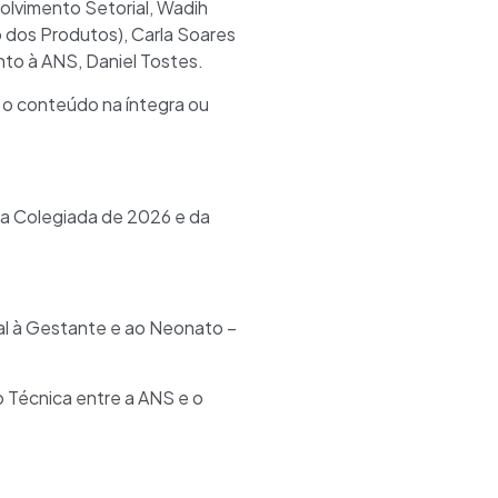
lvimento Setorial, Wadih
o dos Produtos), Carla Soares
nto à ANS, Daniel Tostes.
 o conteúdo na íntegra ou
ria Colegiada de 2026 e da
al à Gestante e ao Neonato –
 Técnica entre a ANS e o