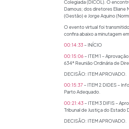
Colegiada (DICOL). O encontr
Damous; dos diretores Eliane M
(Gestão) e Jorge Aquino (Norma
O evento virtual foi transmitid
confira abaixo a minutagem em
00:14:33
– INÍCIO
00:15:06
– ITEM 1 – Aprovação 
634ª Reunião Ordinária de Dire
DECISÃO: ITEM APROVADO.
00:15:37
– ITEM 2 DIDES – Inf
Parto Adequado.
00:21:43
– ITEM 3 DIFIS – Apr
Tribunal de Justiça do Estado
DECISÃO: ITEM APROVADO.