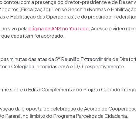
o contou com a presença do diretor-presidente e de Desenvo
edeiros (Fiscalização), Lenise Secchin (Normas e Habilitaçã
s e Habilitação das Operadoras); e do procurador federal ju
o ao vivo pela
página da ANS no YouTube
. Acesse o vídeo com
 que cada item foi abordado.
das minutas das atas da 5ª Reunião Extraordinária de Direto
toria Colegiada, ocorridas em 6 e 13/3, respectivamente.
orme sobre o Edital Complementar do Projeto Cuidado Integr
ovação da proposta de celebração de Acordo de Cooperação
 Do Paraná, no âmbito do Programa Parceiros da Cidadania.