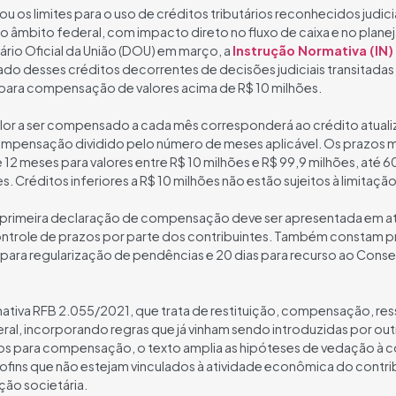
ou os limites para o uso de créditos tributários reconhecidos judici
âmbito federal, com impacto direto no fluxo de caixa e no planej
ário Oficial da União (DOU) em março, a
Instrução Normativa (IN
do desses créditos decorrentes de decisões judiciais transitada
 para compensação de valores acima de R$ 10 milhões.
valor a ser compensado a cada mês corresponderá ao crédito atuali
ompensação dividido pelo número de meses aplicável. Os prazos 
12 meses para valores entre R$ 10 milhões e R$ 99,9 milhões, até 
. Créditos inferiores a R$ 10 milhões não estão sujeitos à limitação
 primeira declaração de compensação deve ser apresentada em até
ontrole de prazos por parte dos contribuintes. Também constam pr
s para regularização de pendências e 20 dias para recurso ao Conse
ormativa RFB 2.055/2021, que trata de restituição, compensação, r
ral, incorporando regras que já vinham sendo introduzidas por ou
os para compensação, o texto amplia as hipóteses de vedação 
ofins que não estejam vinculados à atividade econômica do contrib
ção societária.