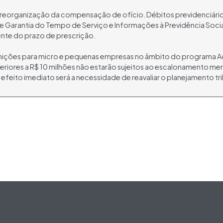
a reorganização da compensação de ofício. Débitos previdenciári
Garantia do Tempo de Serviço e Informações à Previdência Social
te do prazo de prescrição.
nições para micro e pequenas empresas no âmbito do programa A
feriores a R$ 10 milhões não estarão sujeitos ao escalonamento me
 efeito imediato será a necessidade de reavaliar o planejamento tr