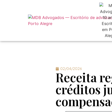
02/04/2026
Receita r
créditos j
compensa