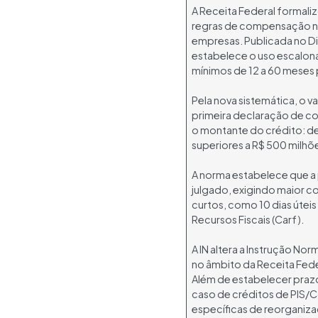
A Receita Federal formaliz
regras de compensação no 
empresas. Publicada no Di
estabelece o uso escalona
mínimos de 12 a 60 meses
Pela nova sistemática, o 
primeira declaração de c
o montante do crédito: de 
superiores a R$ 500 milhões
A norma estabelece que a
julgado, exigindo maior c
curtos, como 10 dias útei
Recursos Fiscais (Carf).
A IN altera a Instrução N
no âmbito da Receita Fede
Além de estabelecer praz
caso de créditos de PIS/C
específicas de reorganiza