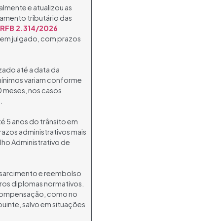
almente e atualizou as
amento tributário das
) RFB 2.314/2026
s em julgado, com prazos
zado até a data da
mínimos variam conforme
60 meses, nos casos
.
 5 anos do trânsito em
azos administrativos mais
lho Administrativo de
essarcimento e reembolso
tros diplomas normativos.
à compensação, como no
uinte, salvo em situações