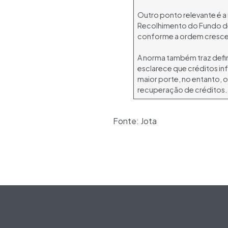
Outro ponto relevante é 
Recolhimento do Fundo de 
conforme a ordem crescen
A norma também traz defi
esclarece que créditos in
maior porte, no entanto, o
recuperação de créditos.
Fonte: Jota