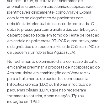
subitem 110.39, que trata das síndromes de
anomalias cromossômicas submicroscópicas não
identificáveis clinicamente (como Array e Exoma),
com foco no diagnóstico de pacientes com
deficiência intelectual de causa indeterminada. O
debate prosseguiu com a análise das contribuições
da participação social em torno do Teste de Reação
em cadeia da polimerase RT-PCR quantitativo, para
o diagnóstico de Leucemia Mieloide Crônica (LMC) e
da Leucemia Linfoblástica Aguda (LLA).
No fechamento do primeiro dia, a comissão discutiu,
em caráter preliminar, a proposta de incorporação do
Acalabrutinibe em combinação com Venetoclax,
para o tratamento de pacientes com leucemia
linfocítica crônica (LLC) ou linfoma linfocítico de
pequenas células (LLPC) que não receberam
tratamento anterior, e sem deleção (17p) ou
mutação em TP53.