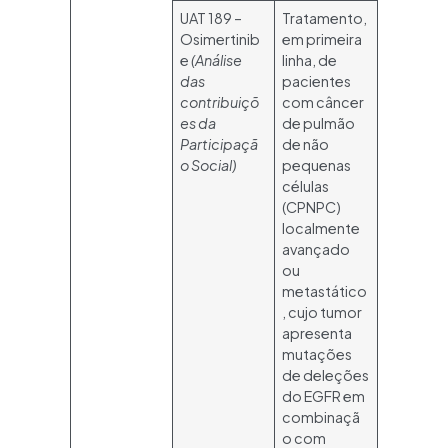
UAT 189 –
Tratamento,
Osimertinib
em primeira
e
(Análise
linha, de
das
pacientes
contribuiçõ
com câncer
es da
de pulmão
Participaçã
de não
o Social)
pequenas
células
(CPNPC)
localmente
avançado
ou
metastático
, cujo tumor
apresenta
mutações
de deleções
do EGFR em
combinaçã
o com