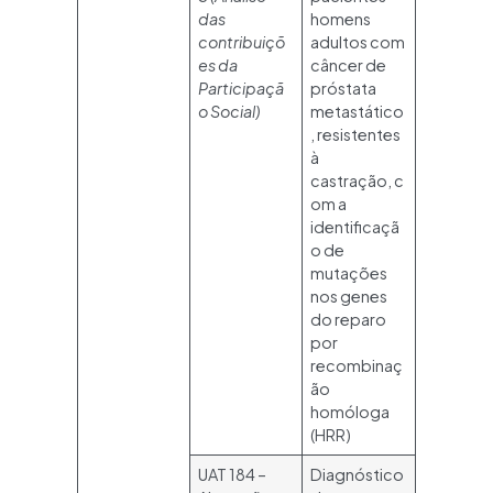
das
homens
contribuiçõ
adultos com
es da
câncer de
Participaçã
próstata
o Social)
metastático
, resistentes
à
castração, c
om a
identificaçã
o de
mutações
nos genes
do reparo
por
recombinaç
ão
homóloga
(HRR)
UAT 184 –
Diagnóstico