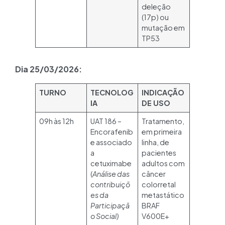
deleção
(17p) ou
mutação em
TP53​
Dia 25/03/2026:
TURNO
TECNOLOG
INDICAÇÃO
IA
DE USO
09h às 12h
UAT 186 –
Tratamento,
Encorafenib
em primeira
e associado
linha, de
a
pacientes
cetuximabe
adultos com
(
Análise das
câncer
contribuiçõ
colorretal
es da
metastático
Participaçã
BRAF
o Social)
V600E+