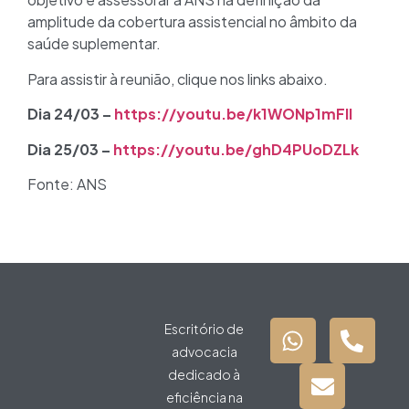
amplitude da cobertura assistencial no âmbito da
saúde suplementar.
Para assistir à reunião, clique nos links abaixo.
Dia 24/03 –
https://youtu.be/k1WONp1mFlI
Dia 25/03 –
https://youtu.be/ghD4PUoDZLk
Fonte: ANS
Escritório de
advocacia
dedicado à
eficiência na