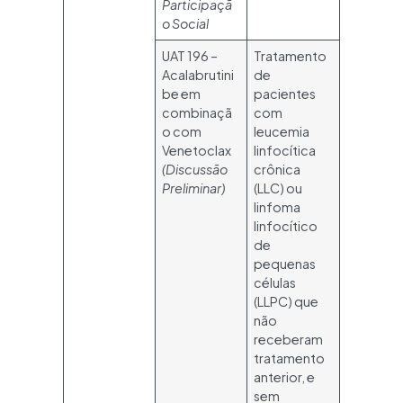
Participaçã
o Social
UAT 196 –
Tratamento
Acalabrutini
de
be em
pacientes
combinaçã
com
o com
leucemia
Venetoclax
linfocítica
(Discussão
crônica
Preliminar)
(LLC) ou
linfoma
linfocítico
de
pequenas
células
(LLPC) que
não
receberam
tratamento
anterior, e
sem