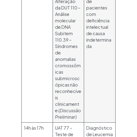
Alteração
de
da DUT 110 –
pacientes
Análise
com
molecular
deficiência
de DNA
intelectual
Subitem
de causa
110.39 –
indetermina
Síndromes
da
de
anomalias
cromossôm
icas
submicrosc
ópicas não
reconhecíve
is
clinicament
e
(Discussão
Preliminar)
14h às 17h
UAT 77 –
Diagnóstico
Teste de
de Leucemia