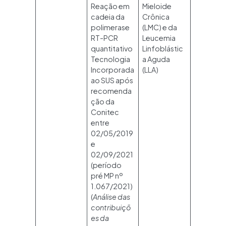
Reação em
Mieloide
cadeia da
Crônica
polimerase
(LMC) e da
RT-PCR
Leucemia
quantitativo
Linfoblástic
Tecnologia
a Aguda
Incorporada
(LLA)
ao SUS após
recomenda
ção da
Conitec
entre
02/05/2019
e
02/09/2021
(período
pré MP nº
1.067/2021)
(
Análise das
contribuiçõ
es da