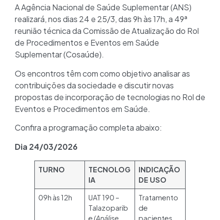
A Agência Nacional de Saúde Suplementar (ANS)
realizará, nos dias 24 e 25/3, das 9h às 17h, a 49ª
reunião técnica da Comissão de Atualização do Rol
de Procedimentos e Eventos em Saúde
Suplementar (Cosaúde).
Os encontros têm com como objetivo analisar as
contribuições da sociedade e discutir novas
propostas de incorporação de tecnologias no Rol de
Eventos e Procedimentos em Saúde.
Confira a programação completa abaixo:
Dia 24/03/2026
TURNO
TECNOLOG
INDICAÇÃO
IA
DE USO
09h às 12h
UAT 190 –
Tratamento
Talazoparib
de
e
(Análise
pacientes