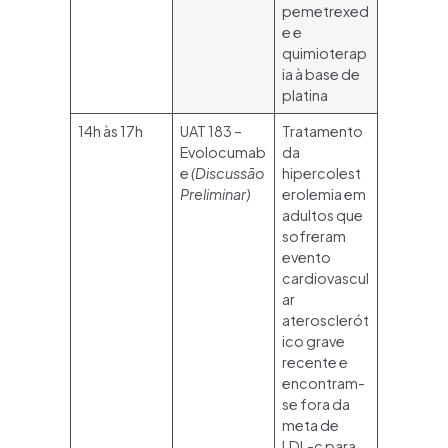
pemetrexed
e e
quimioterap
ia à base de
platina
14h às 17h
UAT 183 –
Tratamento
Evolocumab
da
e
(Discussão
hipercolest
Preliminar)
erolemia em
adultos que
sofreram
evento
cardiovascul
ar
aterosclerót
ico grave
recente e
encontram-
se fora da
meta de
LDL-c para