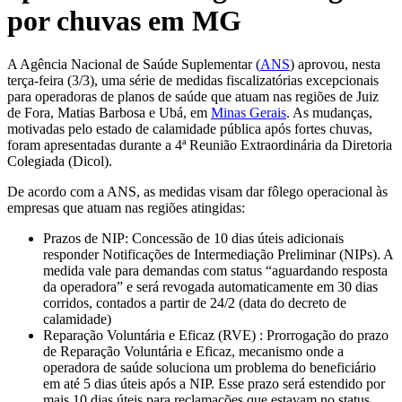
por chuvas em MG
A Agência Nacional de Saúde Suplementar (
ANS
) aprovou, nesta
terça-feira (3/3), uma série de medidas fiscalizatórias excepcionais
para operadoras de planos de saúde que atuam nas regiões de Juiz
de Fora, Matias Barbosa e Ubá, em
Minas Gerais
. As mudanças,
motivadas pelo estado de calamidade pública após fortes chuvas,
foram apresentadas durante a 4ª Reunião Extraordinária da Diretoria
Colegiada (Dicol).
De acordo com a ANS, as medidas visam dar fôlego operacional às
empresas que atuam nas regiões atingidas:
Prazos de NIP: Concessão de 10 dias úteis adicionais
responder Notificações de Intermediação Preliminar (NIPs). A
medida vale para demandas com status “aguardando resposta
da operadora” e será revogada automaticamente em 30 dias
corridos, contados a partir de 24/2 (data do decreto de
calamidade)
Reparação Voluntária e Eficaz (RVE) : Prorrogação do prazo
de Reparação Voluntária e Eficaz, mecanismo onde a
operadora de saúde soluciona um problema do beneficiário
em até 5 dias úteis após a NIP. Esse prazo será estendido por
mais 10 dias úteis para reclamações que estavam no status