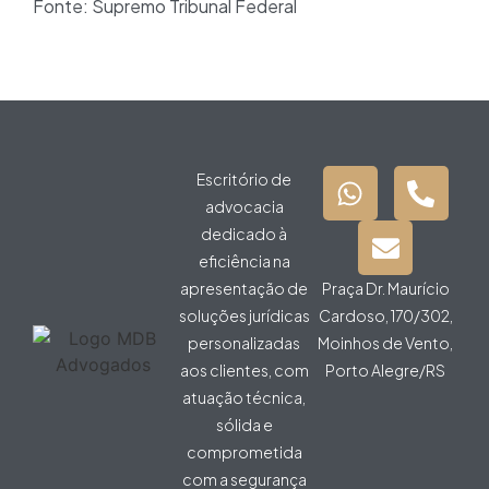
Fonte: Supremo Tribunal Federal
Escritório de
advocacia
dedicado à
eficiência na
apresentação de
Praça Dr. Maurício
soluções jurídicas
Cardoso, 170/302,
personalizadas
Moinhos de Vento,
aos clientes, com
Porto Alegre/RS
atuação técnica,
sólida e
comprometida
com a segurança