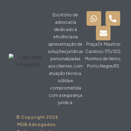
Escritório de
advocacia
dedicado à
eficiência na
apresentação de
Praça Dr. Maurício
soluções jurídicas
Cardoso, 170/302,
personalizadas
Moinhos de Vento,
aos clientes, com
Porto Alegre/RS
atuação técnica,
sólida e
comprometida
com a segurança
jurídica.
© Copyright 2026
MDB Advogados.