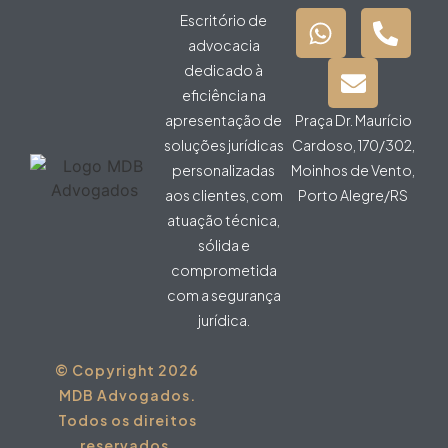
Escritório de
advocacia
dedicado à
eficiência na
apresentação de
Praça Dr. Maurício
soluções jurídicas
Cardoso, 170/302,
personalizadas
Moinhos de Vento,
aos clientes, com
Porto Alegre/RS
atuação técnica,
sólida e
comprometida
com a segurança
jurídica.
© Copyright 2026
MDB Advogados.
Todos os direitos
reservados.