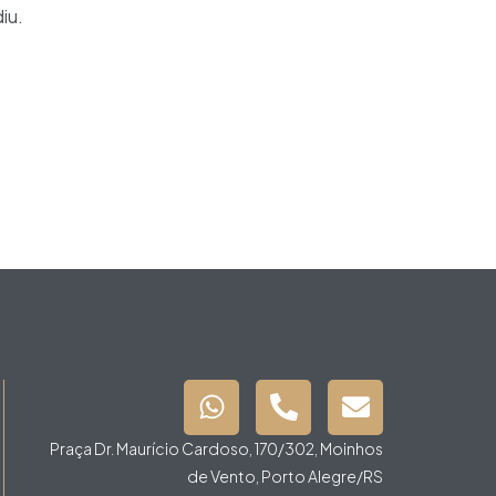
iu.
Praça Dr. Maurício Cardoso, 170/302, Moinhos
de Vento, Porto Alegre/RS