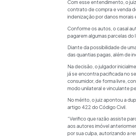
Com esse entendimento, o juiz 
contrato de compra e venda de
indenização por danos morais e
Conforme os autos, o casal au
pagarem algumas parcelas do lo
Diante da possibilidade de uma
das quantias pagas, além de in
Na decisão, o julgador inicial
já se encontra pacificada no 
consumidor, de forma livre, co
modo unilateral e vinculante p
No mérito, o juiz apontou a du
artigo 422 do Código Civil.
“Verifico que razão assiste p
aos autores imóvel anteriorme
por sua culpa, autorizando a r