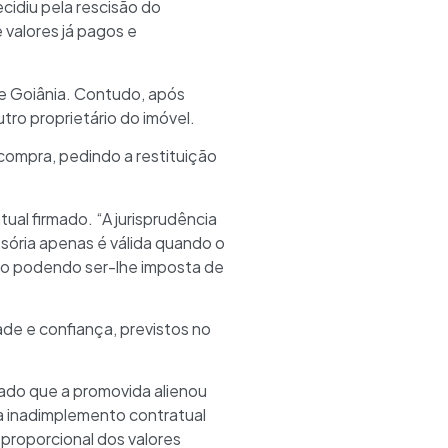
cidiu pela rescisão do
valores já pagos e
de Goiânia. Contudo, após
tro proprietário do imóvel.
 compra, pedindo a restituição
ual firmado. “A jurisprudência
sória apenas é válida quando o
não podendo ser-lhe imposta de
ade e confiança, previstos no
rado que a promovida alienou
a inadimplemento contratual
 proporcional dos valores