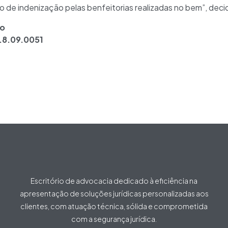
e indenização pelas benfeitorias realizadas no bem”, decid
ão
.8.09.0051
Escritório de advocacia dedicado à eficiência na
apresentação de soluções jurídicas personalizadas aos
clientes, com atuação técnica, sólida e comprometida
com a segurança jurídica.