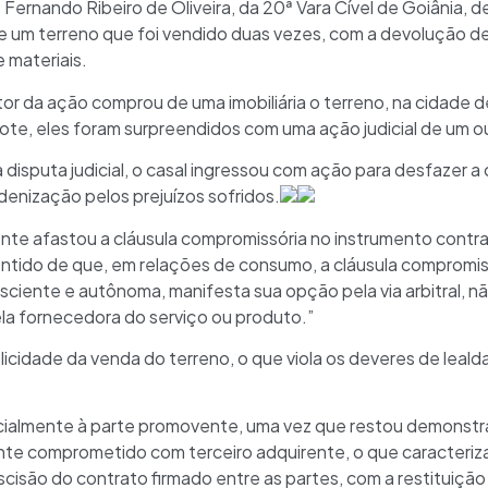
Fernando Ribeiro de Oliveira, da 20ª Vara Cível de Goiânia, de
 um terreno que foi vendido duas vezes, com a devolução de 
 materiais.
tor da ação comprou de uma imobiliária o terreno, na cidade 
te, eles foram surpreendidos com uma ação judicial de um ou
 disputa judicial, o casal ingressou com ação para desfazer a
denização pelos prejuízos sofridos.
mente afastou a cláusula compromissória no instrumento contrat
sentido de que, em relações de consumo, a cláusula compromis
nsciente e autônoma, manifesta sua opção pela via arbitral, 
ela fornecedora do serviço ou produto.”
plicidade da venda do terreno, o que viola os deveres de leald
arcialmente à parte promovente, uma vez que restou demonst
nte comprometido com terceiro adquirente, o que caracteriz
escisão do contrato firmado entre as partes, com a restituição